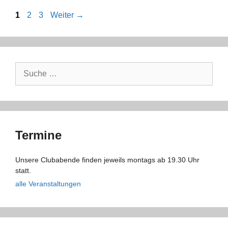
Seite
Seite
Seite
1
2
3
Weiter
→
Suche
nach:
Termine
Unsere Clubabende finden jeweils montags ab 19.30 Uhr
statt.
alle Veranstaltungen